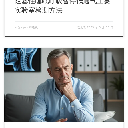
阻塞性睡眠呼吸暂停低通气主要
实验室检测方法
来自
cpap 呼吸机
已发表
2025 年 3 月 30 日
二、主要危险因素 三、临床特点夜间睡眠过程中打鼾且鼾声
不规律，伴有呼吸和睡眠节律紊乱，反复出现呼吸暂 […]