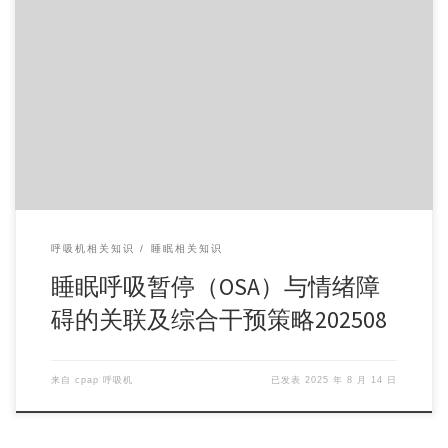
如果一整晚都没怎么睡好，任何人都会感到烦躁。但如果你患
有睡眠呼吸暂停，这种睡眠不足对情绪的影响可能更 […]
呼吸机相关知识
睡眠相关知识
睡眠呼吸暂停（OSA）与情绪障
碍的关联及综合干预策略202508
来自
cpap 呼吸机
已发表
2025 年 8 月 14 日