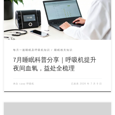
一、当晚睡眠质量大幅提升🌙 告别缺氧憋醒、频繁夜醒翻
身，入睡更快，深睡眠时长增加，睡醒头脑清爽不昏沉 […]
每月一篇睡眠及呼吸机知识
睡眠相关知识
7月睡眠科普分享｜呼吸机提升
夜间血氧，益处全梳理
来自
cpap 呼吸机
已发表
2026 年 7 月 9 日